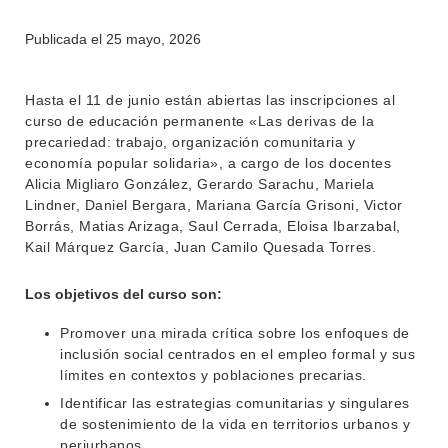
Publicada el
25 mayo, 2026
INSTITUCIONAL
BEDELÍA
DEPARTAMENTOS
Hasta el 11 de junio están abiertas las inscripciones al
EVA FCS
curso de educación permanente «Las derivas de la
ENSEÑANZA
precariedad: trabajo, organización comunitaria y
OFERTA DE GRADO
economía popular solidaria», a cargo de los docentes
INVESTIGACIÓN
POSGRADOS
Alicia Migliaro González, Gerardo Sarachu, Mariela
Lindner, Daniel Bergara, Mariana García Grisoni, Victor
EXTENSIÓN
EDUCACIÓN PERMANENTE
Borrás, Matias Arizaga, Saul Cerrada, Eloisa Ibarzabal,
Kail Márquez García, Juan Camilo Quesada Torres.
MOVILIDAD ACADÉMICA
SERVICIOS
Los objetivos del curso son:
BIBLIOTECA
LLAMADOS
Promover una mirada crítica sobre los enfoques de
NOTICIAS
inclusión social centrados en el empleo formal y sus
límites en contextos y poblaciones precarias.
CONTACTO
Identificar las estrategias comunitarias y singulares
de sostenimiento de la vida en territorios urbanos y
periurbanos.