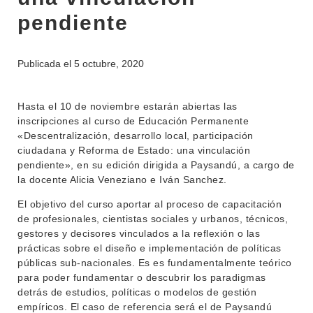
pendiente
INSTITUCIONAL
BEDELÍA
DEPARTAMENTOS
Publicada el
5 octubre, 2020
EVA FCS
ENSEÑANZA
OFERTA DE GRADO
Hasta el 10 de noviembre estarán abiertas las
INVESTIGACIÓN
inscripciones al curso de Educación Permanente
POSGRADOS
«Descentralización, desarrollo local, participación
EXTENSIÓN
ciudadana y Reforma de Estado: una vinculación
EDUCACIÓN PERMANENTE
pendiente», en su edición dirigida a Paysandú, a cargo de
MOVILIDAD ACADÉMICA
SERVICIOS
la docente Alicia Veneziano e Iván Sanchez.
BIBLIOTECA
El objetivo del curso aportar al proceso de capacitación
LLAMADOS
de profesionales, cientistas sociales y urbanos, técnicos,
gestores y decisores vinculados a la reflexión o las
NOTICIAS
prácticas sobre el diseño e implementación de políticas
públicas sub-nacionales. Es es fundamentalmente teórico
CONTACTO
para poder fundamentar o descubrir los paradigmas
detrás de estudios, políticas o modelos de gestión
empíricos. El caso de referencia será el de Paysandú