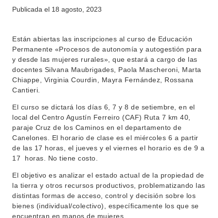
OFERTA DE GRADO
Publicada el
18 agosto, 2023
INVESTIGACIÓN
POSGRADOS
Están abiertas las inscripciones al curso de Educación
EXTENSIÓN
EDUCACIÓN PERMANENTE
Permanente «Procesos de autonomía y autogestión para
y desde las mujeres rurales», que estará a cargo de las
MOVILIDAD ACADÉMICA
SERVICIOS
docentes Silvana Maubrigades, Paola Mascheroni, Marta
Chiappe, Virginia Courdin, Mayra Fernández, Rossana
BIBLIOTECA
LLAMADOS
Cantieri.
NOTICIAS
El curso se dictará los días 6, 7 y 8 de setiembre, en el
local del Centro Agustín Ferreiro (CAF) Ruta 7 km 40,
CONTACTO
paraje Cruz de los Caminos en el departamento de
Canelones. El horario de clase es el miércoles 6 a partir
de las 17 horas, el jueves y el viernes el horario es de 9 a
17 horas. No tiene costo.
El objetivo es analizar el estado actual de la propiedad de
la tierra y otros recursos productivos, problematizando las
distintas formas de acceso, control y decisión sobre los
bienes (individual/colectivo), específicamente los que se
encuentran en manos de mujeres.