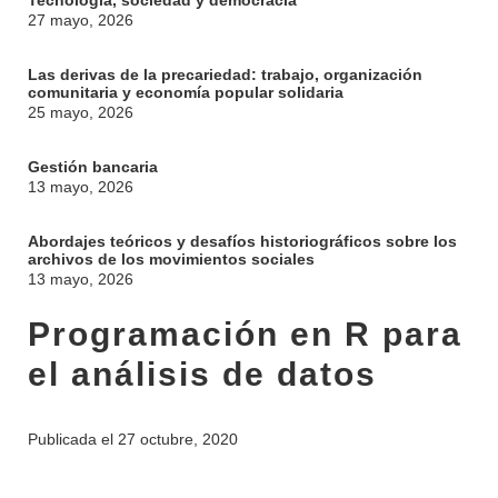
Tecnología, sociedad y democracia
27 mayo, 2026
Las derivas de la precariedad: trabajo, organización
comunitaria y economía popular solidaria
25 mayo, 2026
Gestión bancaria
13 mayo, 2026
Abordajes teóricos y desafíos historiográficos sobre los
archivos de los movimientos sociales
13 mayo, 2026
Programación en R para
el análisis de datos
INSTITUCIONAL
BEDELÍA
DEPARTAMENTOS
Publicada el
27 octubre, 2020
EVA FCS
ENSEÑANZA
OFERTA DE GRADO