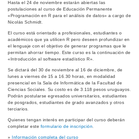
Hasta el 24 de noviembre estarán abiertas las
INVESTIGACIÓN
POSGRADOS
postulaciones al curso de Educación Permanente
«Programación en R para el análisis de datos» a cargo de
EXTENSIÓN
EDUCACIÓN PERMANENTE
Nicolás Schmidt.
MOVILIDAD ACADÉMICA
SERVICIOS
El curso está orientado a profesionales, estudiantes o
académicos que ya utilicen R pero deseen profundizar en
BIBLIOTECA
LLAMADOS
el lenguaje con el objetivo de generar programas que le
permitan ahorrar tiempo. Este curso es la continuación de
NOTICIAS
«Introducción al software estadístico R».
Se dictará del 30 de noviembre al 16 de diciembre, de
CONTACTO
lunes a viernes de 15 a 16.30 horas, en modalidad
presencial en la Sala de Informática de la Facultad de
Ciencias Sociales. Su costo es de 3.118 pesos uruguayos.
Podrán postularse egresados universitarios, estudiantes
de posgrados, estudiantes de grado avanzados y otros
terciarios.
Quienes tengan interés en participar del curso deberán
completar este
formulario de inscripción
.
»
Información completa del curso