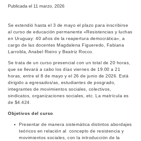
Publicada el
11 marzo, 2026
INSTITUCIONAL
Se extendió hasta el 3 de mayo el plazo para inscribirse
BEDELÍA
al curso de educación permanente «Resistencias y luchas
DEPARTAMENTOS
en Uruguay: 40 años de la reapertura democrática», a
EVA FCS
cargo de las docentes Magdalena Figueredo, Fabiana
ENSEÑANZA
Larrobla, Anabel Rieiro y Beatriz Rocco.
OFERTA DE GRADO
Se trata de un curso presencial con un total de 20 horas,
INVESTIGACIÓN
POSGRADOS
que se llevará a cabo los días viernes de 19.00 a 21
horas, entre el 8 de mayo y el 26 de junio de 2026. Está
EXTENSIÓN
EDUCACIÓN PERMANENTE
dirigido a egresados/as, estudiantes de posgrado,
integrantes de movimientos sociales, colectivos,
MOVILIDAD ACADÉMICA
SERVICIOS
sindicatos, organizaciones sociales, etc. La matrícula es
de $4.424.
BIBLIOTECA
LLAMADOS
Objetivos del curso
NOTICIAS
Presentar de manera sistemática distintos abordajes
teóricos en relación al concepto de resistencia y
CONTACTO
movimientos sociales, con la introducción de la