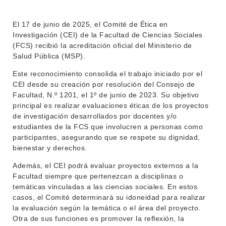
ENSEÑANZA
OFERTA DE GRADO
El 17 de junio de 2025, el Comité de Ética en
INVESTIGACIÓN
POSGRADOS
Investigación (CEI) de la Facultad de Ciencias Sociales
(FCS) recibió la acreditación oficial del Ministerio de
EXTENSIÓN
EDUCACIÓN PERMANENTE
Salud Pública (MSP).
MOVILIDAD ACADÉMICA
SERVICIOS
Este reconocimiento consolida el trabajo iniciado por el
CEI desde su creación por resolución del Consejo de
BIBLIOTECA
LLAMADOS
Facultad, N.º 1201, el 1º de junio de 2023. Su objetivo
principal es realizar evaluaciones éticas de los proyectos
NOTICIAS
de investigación desarrollados por docentes y/o
estudiantes de la FCS que involucren a personas como
CONTACTO
participantes, asegurando que se respete su dignidad,
bienestar y derechos.
Además, el CEI podrá evaluar proyectos externos a la
Facultad siempre que pertenezcan a disciplinas o
temáticas vinculadas a las ciencias sociales. En estos
casos, el Comité determinará su idoneidad para realizar
la evaluación según la temática o el área del proyecto.
Otra de sus funciones es promover la reflexión, la