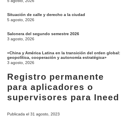
5 agosto, 2026
Situación de calle y derecho a la ciudad
5 agosto, 2026
Salonera del segundo semestre 2026
3 agosto, 2026
«China y América Latina en la transición del orden global:
geopolítica, cooperación y autonomía estratégica»
INSTITUCIONAL
3 agosto, 2026
BEDELÍA
DEPARTAMENTOS
Registro permanente
EVA FCS
ENSEÑANZA
para aplicadores o
OFERTA DE GRADO
supervisores para Ineed
INVESTIGACIÓN
POSGRADOS
EXTENSIÓN
EDUCACIÓN PERMANENTE
Publicada el
31 agosto, 2023
MOVILIDAD ACADÉMICA
SERVICIOS