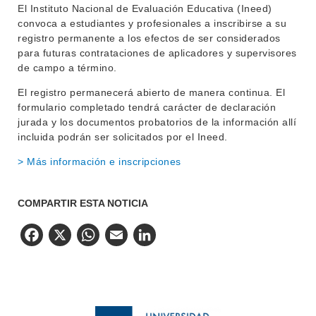
BIBLIOTECA
El Instituto Nacional de Evaluación Educativa (Ineed)
LLAMADOS
convoca a estudiantes y profesionales a inscribirse a su
registro permanente a los efectos de ser considerados
NOTICIAS
para futuras contrataciones de aplicadores y supervisores
de campo a término.
CONTACTO
El registro permanecerá abierto de manera continua. El
formulario completado tendrá carácter de declaración
jurada y los documentos probatorios de la información allí
incluida podrán ser solicitados por el Ineed.
> Más información e inscripciones
COMPARTIR ESTA NOTICIA
Facebook
X
WhatsApp
Email
LinkedIn