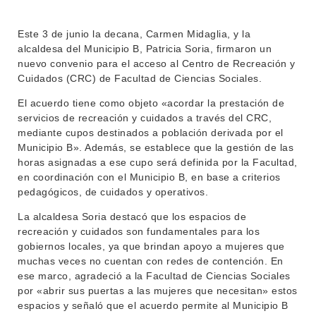
Este 3 de junio la decana, Carmen Midaglia, y la
alcaldesa del Municipio B, Patricia Soria, firmaron un
nuevo convenio para el acceso al Centro de Recreación y
Cuidados (CRC) de Facultad de Ciencias Sociales.
El acuerdo tiene como objeto «acordar la prestación de
servicios de recreación y cuidados a través del CRC,
mediante cupos destinados a población derivada por el
Municipio B». Además, se establece que la gestión de las
horas asignadas a ese cupo será definida por la Facultad,
INSTITUCIONAL
en coordinación con el Municipio B, en base a criterios
BEDELÍA
pedagógicos, de cuidados y operativos.
DEPARTAMENTOS
EVA FCS
La alcaldesa Soria destacó que los espacios de
ENSEÑANZA
recreación y cuidados son fundamentales para los
OFERTA DE GRADO
gobiernos locales, ya que brindan apoyo a mujeres que
INVESTIGACIÓN
muchas veces no cuentan con redes de contención. En
POSGRADOS
ese marco, agradeció a la Facultad de Ciencias Sociales
EXTENSIÓN
EDUCACIÓN PERMANENTE
por «abrir sus puertas a las mujeres que necesitan» estos
espacios y señaló que el acuerdo permite al Municipio B
MOVILIDAD ACADÉMICA
SERVICIOS