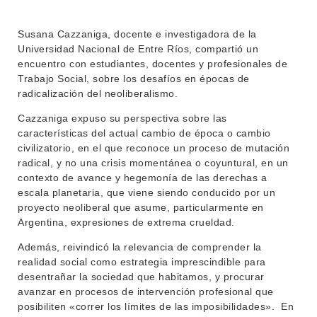
Susana Cazzaniga, docente e investigadora de la
Universidad Nacional de Entre Ríos, compartió un
encuentro con estudiantes, docentes y profesionales de
Trabajo Social, sobre los desafíos en épocas de
radicalización del neoliberalismo.
Cazzaniga expuso su perspectiva sobre las
INSTITUCIONAL
características del actual cambio de época o cambio
civilizatorio, en el que reconoce un proceso de mutación
BEDELÍA
DEPARTAMENTOS
radical, y no una crisis momentánea o coyuntural, en un
EVA FCS
contexto de avance y hegemonía de las derechas a
ENSEÑANZA
escala planetaria, que viene siendo conducido por un
OFERTA DE GRADO
proyecto neoliberal que asume, particularmente en
INVESTIGACIÓN
Argentina, expresiones de extrema crueldad.
POSGRADOS
Además, reivindicó la relevancia de comprender la
EXTENSIÓN
EDUCACIÓN PERMANENTE
realidad social como estrategia imprescindible para
desentrañar la sociedad que habitamos, y procurar
MOVILIDAD ACADÉMICA
SERVICIOS
avanzar en procesos de intervención profesional que
posibiliten «correr los límites de las imposibilidades». En
BIBLIOTECA
LLAMADOS