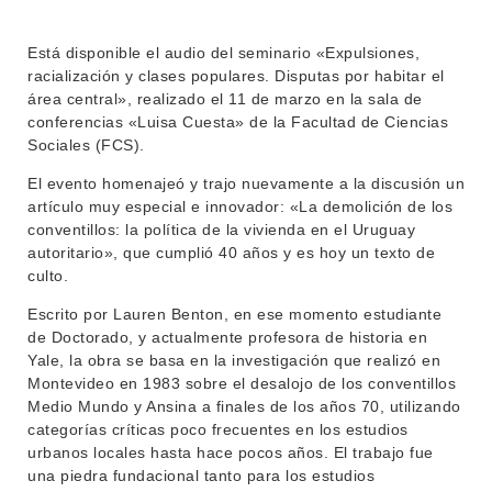
Está disponible el audio del seminario «Expulsiones,
racialización y clases populares. Disputas por habitar el
área central», realizado el 11 de marzo en la sala de
conferencias «Luisa Cuesta» de la Facultad de Ciencias
Sociales (FCS).
El evento homenajeó y trajo nuevamente a la discusión un
artículo muy especial e innovador: «La demolición de los
conventillos: la política de la vivienda en el Uruguay
autoritario», que cumplió 40 años y es hoy un texto de
INSTITUCIONAL
culto.
BEDELÍA
DEPARTAMENTOS
Escrito por Lauren Benton, en ese momento estudiante
EVA FCS
de Doctorado, y actualmente profesora de historia en
ENSEÑANZA
Yale, la obra se basa en la investigación que realizó en
OFERTA DE GRADO
Montevideo en 1983 sobre el desalojo de los conventillos
INVESTIGACIÓN
Medio Mundo y Ansina a finales de los años 70, utilizando
POSGRADOS
categorías críticas poco frecuentes en los estudios
urbanos locales hasta hace pocos años. El trabajo fue
EXTENSIÓN
EDUCACIÓN PERMANENTE
una piedra fundacional tanto para los estudios