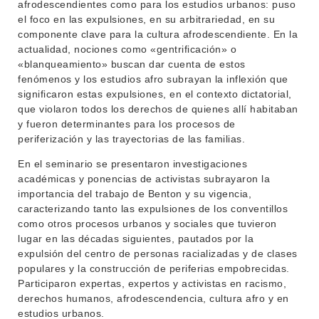
afrodescendientes como para los estudios urbanos: puso
MOVILIDAD ACADÉMICA
SERVICIOS
el foco en las expulsiones, en su arbitrariedad, en su
BIBLIOTECA
componente clave para la cultura afrodescendiente. En la
LLAMADOS
actualidad, nociones como «gentrificación» o
«blanqueamiento» buscan dar cuenta de estos
NOTICIAS
fenómenos y los estudios afro subrayan la inflexión que
significaron estas expulsiones, en el contexto dictatorial,
CONTACTO
que violaron todos los derechos de quienes allí habitaban
y fueron determinantes para los procesos de
periferización y las trayectorias de las familias.
En el seminario se presentaron investigaciones
académicas y ponencias de activistas subrayaron la
importancia del trabajo de Benton y su vigencia,
caracterizando tanto las expulsiones de los conventillos
como otros procesos urbanos y sociales que tuvieron
lugar en las décadas siguientes, pautados por la
expulsión del centro de personas racializadas y de clases
populares y la construcción de periferias empobrecidas.
Participaron expertas, expertos y activistas en racismo,
derechos humanos, afrodescendencia, cultura afro y en
estudios urbanos.