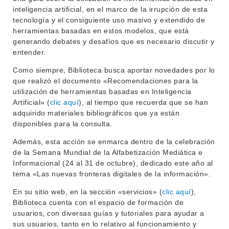
inteligencia artificial, en el marco de la irrupción de esta
tecnología y el consiguiente uso masivo y extendido de
herramientas basadas en estos modelos, que está
generando debates y desafíos que es necesario discutir y
entender.
Como siempre, Biblioteca busca aportar novedades por lo
INSTITUCIONAL
que realizó el documento «Recomendaciones para la
BEDELÍA
utilización de herramientas basadas en Inteligencia
DEPARTAMENTOS
Artificial» (
clic aquí
), al tiempo que recuerda que se han
EVA FCS
adquirido materiales bibliográficos que ya están
ENSEÑANZA
disponibles para la consulta.
OFERTA DE GRADO
Además, esta acción se enmarca dentro de la celebración
INVESTIGACIÓN
POSGRADOS
de la Semana Mundial de la Alfabetización Mediática e
Informacional (24 al 31 de octubre), dedicado este año al
EXTENSIÓN
EDUCACIÓN PERMANENTE
tema «Las nuevas fronteras digitales de la información».
MOVILIDAD ACADÉMICA
SERVICIOS
En su sitio web, en la sección «servicios» (
clic aquí
),
Biblioteca cuenta con el espacio de formación de
BIBLIOTECA
LLAMADOS
usuarios, con diversas guías y tutoriales para ayudar a
sus usuarios, tanto en lo relativo al funcionamiento y