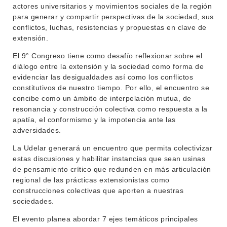
actores universitarios y movimientos sociales de la región
INSTITUCIONAL
para generar y compartir perspectivas de la sociedad, sus
BEDELÍA
conflictos, luchas, resistencias y propuestas en clave de
DEPARTAMENTOS
extensión.
EVA FCS
ENSEÑANZA
El 9° Congreso tiene como desafío reflexionar sobre el
OFERTA DE GRADO
diálogo entre la extensión y la sociedad como forma de
INVESTIGACIÓN
evidenciar las desigualdades así como los conflictos
POSGRADOS
constitutivos de nuestro tiempo. Por ello, el encuentro se
EXTENSIÓN
EDUCACIÓN PERMANENTE
concibe como un ámbito de interpelación mutua, de
resonancia y construcción colectiva como respuesta a la
MOVILIDAD ACADÉMICA
SERVICIOS
apatía, el conformismo y la impotencia ante las
adversidades.
BIBLIOTECA
LLAMADOS
La Udelar generará un encuentro que permita colectivizar
estas discusiones y habilitar instancias que sean usinas
NOTICIAS
de pensamiento crítico que redunden en más articulación
regional de las prácticas extensionistas como
CONTACTO
construcciones colectivas que aporten a nuestras
sociedades.
El evento planea abordar 7 ejes temáticos principales