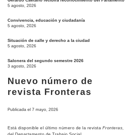
Gerardo Caetano recibirá reconocimiento del Parlamento
5 agosto, 2026
Convivencia, educación y ciudadanía
5 agosto, 2026
Situación de calle y derecho a la ciudad
5 agosto, 2026
Salonera del segundo semestre 2026
3 agosto, 2026
Nuevo número de
INSTITUCIONAL
BEDELÍA
revista Fronteras
DEPARTAMENTOS
EVA FCS
ENSEÑANZA
Publicada el
7 mayo, 2026
OFERTA DE GRADO
INVESTIGACIÓN
POSGRADOS
Está disponible el último número de la revista
Fronteras
,
EXTENSIÓN
EDUCACIÓN PERMANENTE
del Departamento de Trabajo Social.