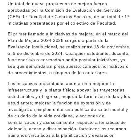
Un total de nueve propuestas de mejora fueron
aprobadas por la Comisión de Evaluación del Servicio
(CES) de Facultad de Ciencias Sociales, de un total de 17
iniciativas presentadas por el colectivo de Facultad.
El primer llamado a iniciativas de mejora, en el marco del
Plan de Mejora 2024-2028 surgido a partir de la
Evaluación Institucional, se realizó entre 13 de noviembre
INSTITUCIONAL
al 9 de diciembre de 2024. Cualquier estudiante, docente,
funcionaria/o o egresada/o podía postular iniciativas, ya
BEDELÍA
sea que demandaran presupuesto; cambios normativos o
DEPARTAMENTOS
de procedimientos, o ninguno de los anteriores.
EVA FCS
ENSEÑANZA
Las iniciativas presentadas apuntaron a mejorar la
OFERTA DE GRADO
infraestructura y la planta física; apoyar las trayectorias
INVESTIGACIÓN
POSGRADOS
estudiantiles y el egreso; mejorar la formación de las y los
estudiantes; mejorar la función de extensión y de
EXTENSIÓN
EDUCACIÓN PERMANENTE
investigación; implementar una política de salud mental y
de cuidado de la vida cotidiana, y acciones de
MOVILIDAD ACADÉMICA
SERVICIOS
sensibilización y asesoramiento respecto a temáticas de
violencia, acoso y discriminación; fortalecer los recursos
BIBLIOTECA
LLAMADOS
humanos vinculados a la planificación y evaluación