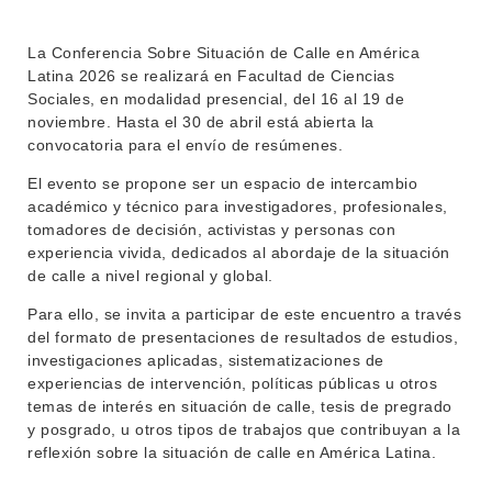
La Conferencia Sobre Situación de Calle en América
Latina 2026 se realizará en Facultad de Ciencias
Sociales, en modalidad presencial, del 16 al 19 de
noviembre. Hasta el 30 de abril está abierta la
convocatoria para el envío de resúmenes.
El evento se propone ser un espacio de intercambio
INSTITUCIONAL
académico y técnico para investigadores, profesionales,
tomadores de decisión, activistas y personas con
BEDELÍA
experiencia vivida, dedicados al abordaje de la situación
DEPARTAMENTOS
de calle a nivel regional y global.
EVA FCS
ENSEÑANZA
Para ello, se invita a participar de este encuentro a través
OFERTA DE GRADO
del formato de presentaciones de resultados de estudios,
INVESTIGACIÓN
POSGRADOS
investigaciones aplicadas, sistematizaciones de
experiencias de intervención, políticas públicas u otros
EXTENSIÓN
EDUCACIÓN PERMANENTE
temas de interés en situación de calle, tesis de pregrado
y posgrado, u otros tipos de trabajos que contribuyan a la
MOVILIDAD ACADÉMICA
SERVICIOS
reflexión sobre la situación de calle en América Latina.
BIBLIOTECA
LLAMADOS