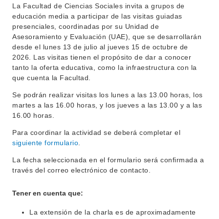
EVA FCS
La Facultad de Ciencias Sociales invita a grupos de
ENSEÑANZA
educación media a participar de las visitas guiadas
OFERTA DE GRADO
presenciales, coordinadas por su Unidad de
INVESTIGACIÓN
Asesoramiento y Evaluación (UAE), que se desarrollarán
POSGRADOS
desde el lunes 13 de julio al jueves 15 de octubre de
EXTENSIÓN
2026. Las visitas tienen el propósito de dar a conocer
EDUCACIÓN PERMANENTE
tanto la oferta educativa, como la infraestructura con la
MOVILIDAD ACADÉMICA
SERVICIOS
que cuenta la Facultad.
Se podrán realizar visitas los lunes a las 13.00 horas, los
BIBLIOTECA
LLAMADOS
martes a las 16.00 horas, y los jueves a las 13.00 y a las
16.00 horas.
NOTICIAS
Para coordinar la actividad se deberá completar el
CONTACTO
siguiente formulario
.
La fecha seleccionada en el formulario será confirmada a
través del correo electrónico de contacto.
Tener en cuenta que:
La extensión de la charla es de aproximadamente