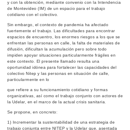
y con la obtención, mediante convenio con la Intendencia
de Montevideo (IM) de un espacio para el trabajo
cotidiano con el colectivo.
Sin embargo, el contexto de pandemia ha afectado
fuertemente el trabajo. Las dificultades para encontrar
espacios de encuentro, los enormes riesgos a los que se
enfrentan las personas en calle, la falta de materiales de
difusión, dificultan la acumulación pero sobre todo
impiden apoyar situaciones particularmente frágiles en
INSTITUCIONAL
este contexto. El presente llamado resulta una
BEDELÍA
oportunidad idónea para fortalecer las capacidades del
DEPARTAMENTOS
colectivo Nitep y las personas en situación de calle,
EVA FCS
particularmente en lo
ENSEÑANZA
OFERTA DE GRADO
que refiere a su funcionamiento cotidiano y formas
organizativas, así como el trabajo conjunto con actores de
INVESTIGACIÓN
POSGRADOS
la Udelar, en el marco de la actual crisis sanitaria.
EXTENSIÓN
EDUCACIÓN PERMANENTE
Se propone, en concreto:
MOVILIDAD ACADÉMICA
SERVICIOS
1) Incrementar la sustentabilidad de una estrategia de
trabajo conjunta entre NITEP y la Udelar que, asentada