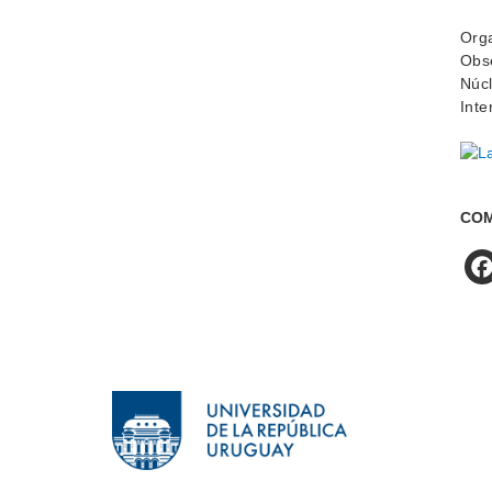
Orga
Obse
Núcl
Inte
COM