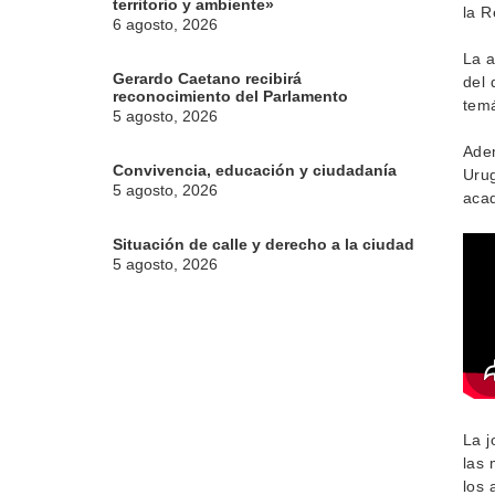
territorio y ambiente»
la R
6 agosto, 2026
La a
Gerardo Caetano recibirá
del 
reconocimiento del Parlamento
temá
5 agosto, 2026
Adem
Convivencia, educación y ciudadanía
Urug
5 agosto, 2026
aca
Situación de calle y derecho a la ciudad
5 agosto, 2026
La j
las 
los 