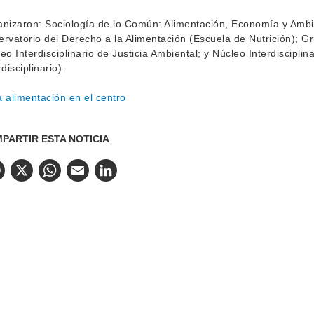
nizaron: Sociología de lo Común: Alimentación, Economía y Ambie
rvatorio del Derecho a la Alimentación (Escuela de Nutrición); 
eo Interdisciplinario de Justicia Ambiental; y Núcleo Interdiscipli
rdisciplinario).
PARTIR ESTA NOTICIA
Facebook
X
WhatsApp
Email
LinkedIn