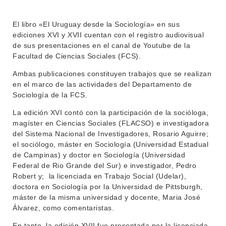
INSTITUCIONAL
BEDELÍA
El libro «El Uruguay desde la Sociología» en sus
DEPARTAMENTOS
ediciones XVI y XVII cuentan con el registro audiovisual
EVA FCS
de sus presentaciones en el canal de Youtube de la
ENSEÑANZA
OFERTA DE GRADO
Facultad de Ciencias Sociales (FCS).
INVESTIGACIÓN
Ambas publicaciones constituyen trabajos que se realizan
POSGRADOS
en el marco de las actividades del Departamento de
EXTENSIÓN
EDUCACIÓN PERMANENTE
Sociología de la FCS.
MOVILIDAD ACADÉMICA
La edición XVI contó con la participación de la socióloga,
SERVICIOS
magíster en Ciencias Sociales (FLACSO) e investigadora
BIBLIOTECA
del Sistema Nacional de Investigadores, Rosario Aguirre;
LLAMADOS
el sociólogo, máster en Sociología (Universidad Estadual
de Campinas) y doctor en Sociología (Universidad
NOTICIAS
Federal de Rio Grande del Sur) e investigador, Pedro
Robert y; la licenciada en Trabajo Social (Udelar),
CONTACTO
doctora en Sociología por la Universidad de Pittsburgh,
máster de la misma universidad y docente, Maria José
Álvarez, como comentaristas.
En tanto, la edición XVII fue presentada por la licenciada