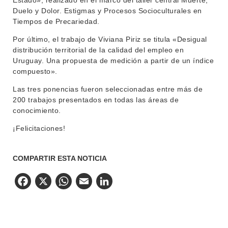
Estado», realizado en el marco del taller central Muerte,
Duelo y Dolor. Estigmas y Procesos Socioculturales en
Tiempos de Precariedad.
Por último, el trabajo de Viviana Piriz se titula «Desigual
distribución territorial de la calidad del empleo en
Uruguay. Una propuesta de medición a partir de un índice
compuesto».
Las tres ponencias fueron seleccionadas entre más de
200 trabajos presentados en todas las áreas de
conocimiento.
¡Felicitaciones!
COMPARTIR ESTA NOTICIA
Facebook
X
WhatsApp
Email
LinkedIn