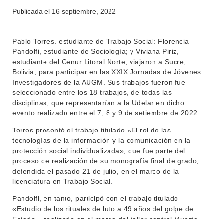
BEDELÍA
Publicada el
16 septiembre, 2022
DEPARTAMENTOS
EVA FCS
ENSEÑANZA
Pablo Torres, estudiante de Trabajo Social; Florencia
OFERTA DE GRADO
Pandolfi, estudiante de Sociología; y Viviana Piriz,
INVESTIGACIÓN
estudiante del Cenur Litoral Norte, viajaron a Sucre,
POSGRADOS
Bolivia, para participar en las XXIX Jornadas de Jóvenes
EXTENSIÓN
Investigadores de la AUGM. Sus trabajos fueron fue
EDUCACIÓN PERMANENTE
seleccionado entre los 18 trabajos, de todas las
MOVILIDAD ACADÉMICA
SERVICIOS
disciplinas, que representarían a la Udelar en dicho
evento realizado entre el 7, 8 y 9 de setiembre de 2022.
BIBLIOTECA
LLAMADOS
Torres presentó el trabajo titulado «El rol de las
tecnologías de la información y la comunicación en la
NOTICIAS
protección social individualizada», que fue parte del
proceso de realización de su monografía final de grado,
CONTACTO
defendida el pasado 21 de julio, en el marco de la
licenciatura en Trabajo Social.
Pandolfi, en tanto, participó con el trabajo titulado
«Estudio de los rituales de luto a 49 años del golpe de