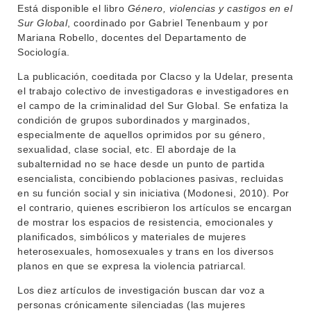
Está disponible el libro
Género, violencias y castigos en el
Sur Global
, coordinado por Gabriel Tenenbaum y por
Mariana Robello, docentes del Departamento de
Sociología.
La publicación, coeditada por Clacso y la Udelar, presenta
INSTITUCIONAL
el trabajo colectivo de investigadoras e investigadores en
BEDELÍA
el campo de la criminalidad del Sur Global. Se enfatiza la
DEPARTAMENTOS
condición de grupos subordinados y marginados,
EVA FCS
especialmente de aquellos oprimidos por su género,
ENSEÑANZA
sexualidad, clase social, etc. El abordaje de la
OFERTA DE GRADO
subalternidad no se hace desde un punto de partida
INVESTIGACIÓN
esencialista, concibiendo poblaciones pasivas, recluidas
POSGRADOS
en su función social y sin iniciativa (Modonesi, 2010). Por
EXTENSIÓN
EDUCACIÓN PERMANENTE
el contrario, quienes escribieron los artículos se encargan
de mostrar los espacios de resistencia, emocionales y
MOVILIDAD ACADÉMICA
SERVICIOS
planificados, simbólicos y materiales de mujeres
heterosexuales, homosexuales y trans en los diversos
BIBLIOTECA
LLAMADOS
planos en que se expresa la violencia patriarcal.
Los diez artículos de investigación buscan dar voz a
NOTICIAS
personas crónicamente silenciadas (las mujeres