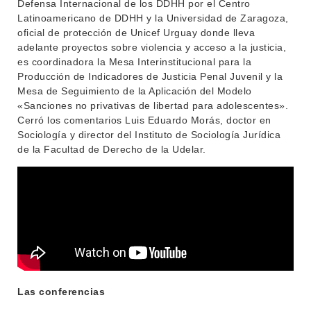
Defensa Internacional de los DDHH por el Centro
Latinoamericano de DDHH y la Universidad de Zaragoza,
oficial de protección de Unicef Urguay donde lleva
adelante proyectos sobre violencia y acceso a la justicia,
es coordinadora la Mesa Interinstitucional para la
INSTITUCIONAL
Producción de Indicadores de Justicia Penal Juvenil y la
BEDELÍA
Mesa de Seguimiento de la Aplicación del Modelo
DEPARTAMENTOS
«Sanciones no privativas de libertad para adolescentes».
EVA FCS
Cerró los comentarios Luis Eduardo Morás, doctor en
ENSEÑANZA
Sociología y director del Instituto de Sociología Jurídica
OFERTA DE GRADO
de la Facultad de Derecho de la Udelar.
INVESTIGACIÓN
POSGRADOS
EXTENSIÓN
EDUCACIÓN PERMANENTE
MOVILIDAD ACADÉMICA
SERVICIOS
BIBLIOTECA
LLAMADOS
NOTICIAS
Las conferencias
CONTACTO