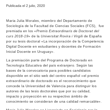
Publicada el
2 julio, 2020
INSTITUCIONAL
Maria Julia Morales, miembro del Departamento de
BEDELÍA
Sociología de la Facultad de Ciencias Sociales (FCS), fue
DEPARTAMENTOS
premiada en los «
Premis Extraordinaris de Doctorat del
EVA FCS
curs 2018-19
» de la
Universitat Rovira i Virgili
de España
ENSEÑANZA
por su tesis doctoral «La incorporación de la Competencia
OFERTA DE GRADO
Digital Docente en estudiantes y docentes de Formación
INVESTIGACIÓN
POSGRADOS
Inicial Docente en Uruguay».
EXTENSIÓN
La premiación parte del Programa de Doctorado en
EDUCACIÓN PERMANENTE
Tecnología Educativa del país extranjero. Según las
MOVILIDAD ACADÉMICA
SERVICIOS
bases de la convocatoria para posibles candidatos
disponible en el sitio web del centro español «el premio
BIBLIOTECA
LLAMADOS
extraordinario de doctorado es el reconocimiento que
concede la Universidad de Valencia para distinguir los
NOTICIAS
autores de las tesis doctorales que por su calidad,
impacto y proyección en su respectivo ámbito de
CONTACTO
conocimiento se consideran de una calidad remarcable».