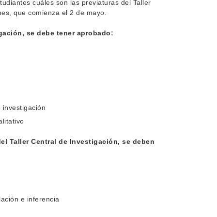
udiantes cuáles son las previaturas del Taller
nes, que comienza el 2 de mayo.
igación, se debe tener aprobado:
 investigación
litativo
l Taller Central de Investigación, se deben
lación e inferencia