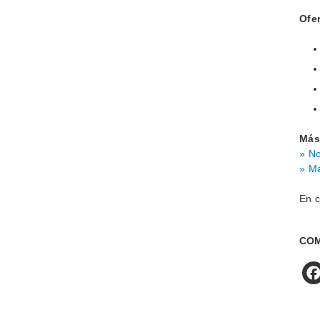
Ofer
Más
» No
» Ma
En c
COM