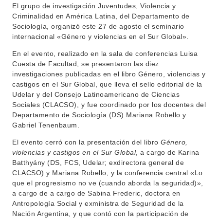
El grupo de investigación Juventudes, Violencia y
Criminalidad en América Latina, del Departamento de
INSTITUCIONAL
Sociología, organizó este 27 de agosto el seminario
BEDELÍA
internacional «Género y violencias en el Sur Global».
DEPARTAMENTOS
EVA FCS
En el evento, realizado en la sala de conferencias Luisa
ENSEÑANZA
Cuesta de Facultad, se presentaron las diez
OFERTA DE GRADO
investigaciones publicadas en el libro Género, violencias y
INVESTIGACIÓN
castigos en el Sur Global, que lleva el sello editorial de la
POSGRADOS
Udelar y del Consejo Latinoamericano de Ciencias
EXTENSIÓN
EDUCACIÓN PERMANENTE
Sociales (CLACSO), y fue coordinado por los docentes del
Departamento de Sociología (DS) Mariana Robello y
MOVILIDAD ACADÉMICA
SERVICIOS
Gabriel Tenenbaum.
BIBLIOTECA
El evento cerró con la presentación del libro
Género,
LLAMADOS
violencias y castigos en el Sur Global
, a cargo de Karina
Batthyány (DS, FCS, Udelar; exdirectora general de
NOTICIAS
CLACSO) y Mariana Robello, y la conferencia central «Lo
que el progresismo no ve (cuando aborda la seguridad)»,
CONTACTO
a cargo de a cargo de Sabina Frederic, doctora en
Antropología Social y exministra de Seguridad de la
Nación Argentina, y que contó con la participación de