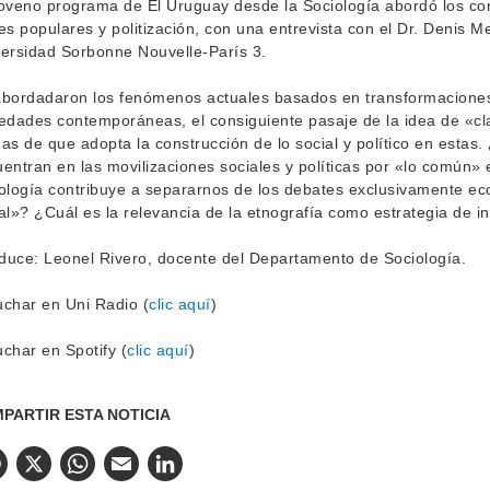
oveno programa de El Uruguay desde la Sociología abordó los conc
es populares y politización, con una entrevista con el Dr. Denis Me
ersidad Sorbonne Nouvelle-París 3.
bordadaron los fenómenos actuales basados en transformaciones
edades contemporáneas, el consiguiente pasaje de la idea de «cla
as de que adopta la construcción de lo social y político en estas.
entran en las movilizaciones sociales y políticas por «lo común
ología contribuye a separarnos de los debates exclusivamente eco
al»? ¿Cuál es la relevancia de la etnografía como estrategia de in
uce: Leonel Rivero, docente del Departamento de Sociología.
char en Uni Radio (
clic aquí
)
char en Spotify (
clic aquí
)
PARTIR ESTA NOTICIA
Facebook
X
WhatsApp
Email
LinkedIn