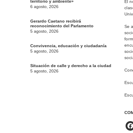
territorio y ambiente»
El n
6 agosto, 2026
clas
Univ
Gerardo Caetano recibirá
reconocimiento del Parlamento
Se a
5 agosto, 2026
soci
form
encu
Convivencia, educación y ciudadanía
5 agosto, 2026
soci
soci
Situación de calle y derecho a la ciudad
Cond
5 agosto, 2026
Escu
Escu
COM