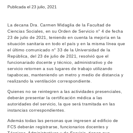
Publicada el
23 julio, 2021
INSTITUCIONAL
BEDELÍA
DEPARTAMENTOS
La decana Dra. Carmen Midaglia de la Facultad de
EVA FCS
Ciencias Sociales, en su Orden de Servicio n° 4 de fecha
ENSEÑANZA
23 de julio de 2021, teniendo en cuenta la mejoría en la
OFERTA DE GRADO
situación sanitaria en todo el país y en la misma línea que
INVESTIGACIÓN
el último comunicado n° 33 de la Universidad de la
POSGRADOS
República, del 23 de julio de 2021, resolvió que el
EXTENSIÓN
funcionariado docente y técnico, administrativo y de
EDUCACIÓN PERMANENTE
servicio retornen a sus lugares de trabajo utilizando
MOVILIDAD ACADÉMICA
SERVICIOS
tapabocas, manteniendo un metro y medio de distancia y
realizando la ventilación correspondiente.
BIBLIOTECA
LLAMADOS
Quienes no se reintegren a las actividades presenciales,
deberán presentar la certificación médica a las
NOTICIAS
autoridades del servicio, la que será tramitada en las
instancias correspondientes.
CONTACTO
Además todas las personas que ingresen al edificio de
FCS deberán registrarse, funcionarios docentes y