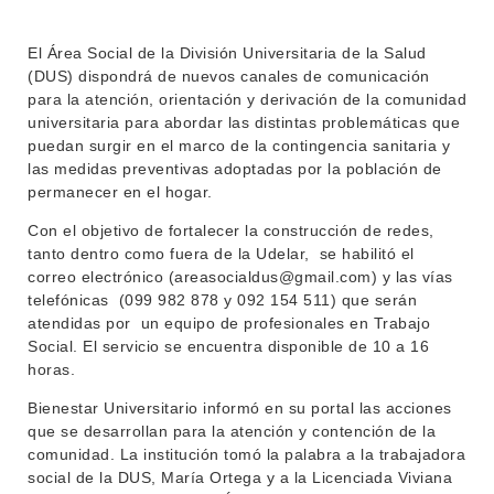
El Área Social de la División Universitaria de la Salud
(DUS) dispondrá de nuevos canales de comunicación
para la atención, orientación y derivación de la comunidad
INSTITUCIONAL
universitaria para abordar las distintas problemáticas que
BEDELÍA
puedan surgir en el marco de la contingencia sanitaria y
DEPARTAMENTOS
las medidas preventivas adoptadas por la población de
EVA FCS
permanecer en el hogar.
ENSEÑANZA
OFERTA DE GRADO
Con el objetivo de fortalecer la construcción de redes,
tanto dentro como fuera de la Udelar, se habilitó el
INVESTIGACIÓN
POSGRADOS
correo electrónico (areasocialdus@gmail.com) y las vías
telefónicas (099 982 878 y 092 154 511) que serán
EXTENSIÓN
EDUCACIÓN PERMANENTE
atendidas por un equipo de profesionales en Trabajo
Social. El servicio se encuentra disponible de 10 a 16
MOVILIDAD ACADÉMICA
SERVICIOS
horas.
BIBLIOTECA
LLAMADOS
Bienestar Universitario informó en su portal las acciones
que se desarrollan para la atención y contención de la
NOTICIAS
comunidad. La institución tomó la palabra a la trabajadora
social de la DUS, María Ortega y a la Licenciada Viviana
CONTACTO