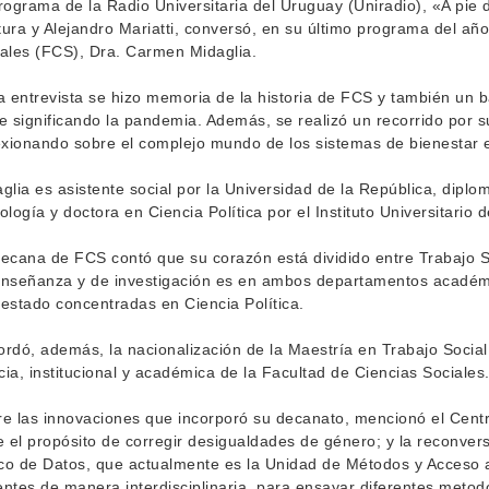
rograma de la Radio Universitaria del Uruguay (Uniradio), «A pie 
ura y Alejandro Mariatti, conversó, en su último programa del año
ales (FCS), Dra. Carmen Midaglia.
a entrevista se hizo memoria de la historia de FCS y también un b
e significando la pandemia. Además, se realizó un recorrido por s
exionando sobre el complejo mundo de los sistemas de bienestar en 
glia es asistente social por la Universidad de la República, dip
ología y doctora en Ciencia Política por el Instituto Universitario
ecana de FCS contó que su corazón está dividido entre Trabajo Soc
nseñanza y de investigación es en ambos departamentos académi
estado concentradas en Ciencia Política.
rdó, además, la nacionalización de la Maestría en Trabajo Social d
icia, institucional y académica de la Facultad de Ciencias Sociales
e las innovaciones que incorporó su decanato, mencionó el Centr
e el propósito de corregir desigualdades de género; y la reconversi
o de Datos, que actualmente es la Unidad de Métodos y Acceso 
ntes de manera interdisciplinaria, para ensayar diferentes metodo