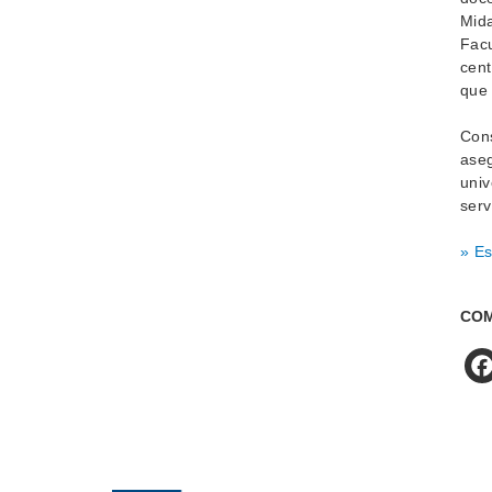
Mida
Facu
cent
que 
Cons
aseg
univ
serv
» Es
COM