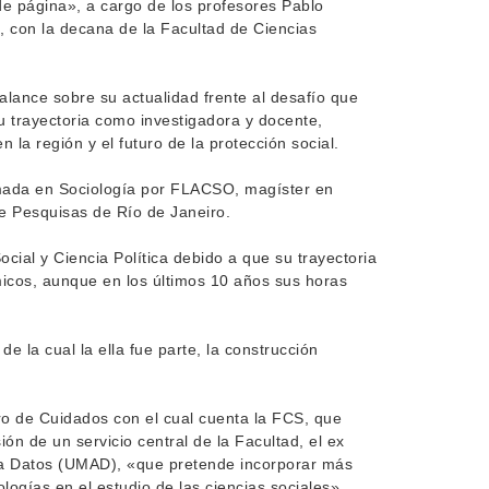
de página», a cargo de los profesores Pablo
, con la decana de la Facultad de Ciencias
alance sobre su actualidad frente al desafío que
u trayectoria como investigadora y docente,
la región y el futuro de la protección social.
lomada en Sociología por FLACSO, magíster en
 de Pesquisas de Río de Janeiro.
ial y Ciencia Política debido a que su trayectoria
cos, aunque en los últimos 10 años sus horas
e la cual la ella fue parte, la construcción
.
o de Cuidados con el cual cuenta la FCS, que
ón de un servicio central de la Facultad, el ex
a Datos (UMAD), «que pretende incorporar más
logías en el estudio de las ciencias sociales».