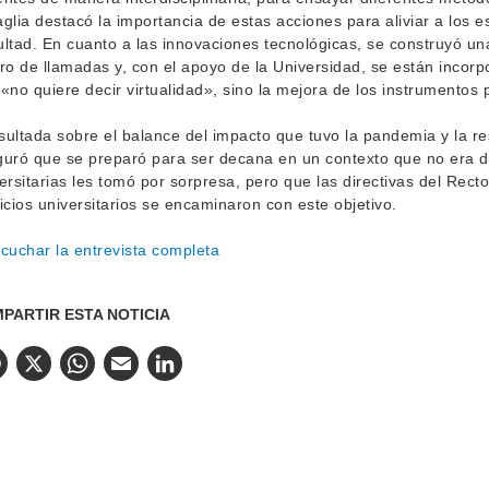
glia destacó la importancia de estas acciones para aliviar a los e
ltad. En cuanto a las innovaciones tecnológicas, se construyó una
ro de llamadas y, con el apoyo de la Universidad, se están incor
«no quiere decir virtualidad», sino la mejora de los instrumentos
ultada sobre el balance del impacto que tuvo la pandemia y la re
uró que se preparó para ser decana en un contexto que no era d
ersitarias les tomó por sorpresa, pero que las directivas del Rect
icios universitarios se encaminaron con este objetivo.
cuchar la entrevista completa
PARTIR ESTA NOTICIA
Facebook
X
WhatsApp
Email
LinkedIn