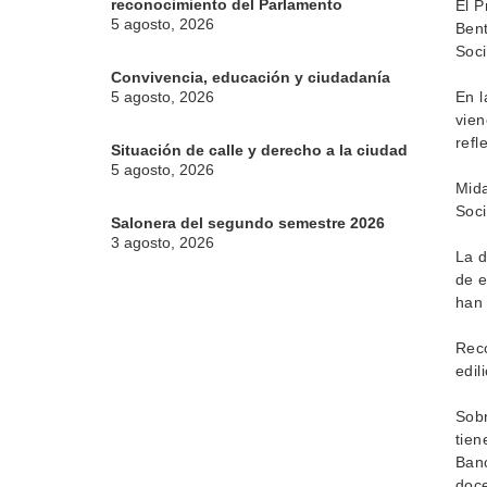
reconocimiento del Parlamento
El P
5 agosto, 2026
Bent
Soci
Convivencia, educación y ciudadanía
5 agosto, 2026
En l
vien
refl
Situación de calle y derecho a la ciudad
5 agosto, 2026
Mida
Soci
Salonera del segundo semestre 2026
3 agosto, 2026
La d
de e
han 
Reco
edil
Sobr
tien
Banc
doce