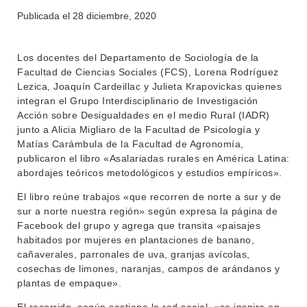
Publicada el
28 diciembre, 2020
INSTITUCIONAL
BEDELÍA
DEPARTAMENTOS
Los docentes del Departamento de Sociología de la
EVA FCS
Facultad de Ciencias Sociales (FCS), Lorena Rodríguez
ENSEÑANZA
Lezica, Joaquín Cardeillac y Julieta Krapovickas quienes
OFERTA DE GRADO
integran el Grupo Interdisciplinario de Investigación
INVESTIGACIÓN
Acción sobre Desigualdades en el medio Rural (IADR)
POSGRADOS
junto a Alicia Migliaro de la Facultad de Psicología y
EXTENSIÓN
Matías Carámbula de la Facultad de Agronomía,
EDUCACIÓN PERMANENTE
publicaron el libro «Asalariadas rurales en América Latina:
MOVILIDAD ACADÉMICA
SERVICIOS
abordajes teóricos metodológicos y estudios empíricos».
El libro reúne trabajos «que recorren de norte a sur y de
BIBLIOTECA
LLAMADOS
sur a norte nuestra región» según expresa la página de
Facebook del grupo y agrega que transita «paisajes
NOTICIAS
habitados por mujeres en plantaciones de banano,
cañaverales, parronales de uva, granjas avícolas,
CONTACTO
cosechas de limones, naranjas, campos de arándanos y
plantas de empaque».