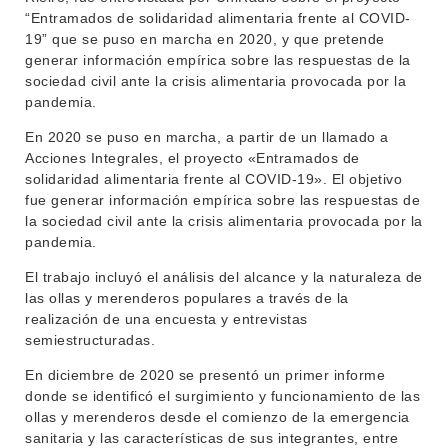
“Entramados de solidaridad alimentaria frente al COVID-
INSTITUCIONAL
19” que se puso en marcha en 2020, y que pretende
generar información empírica sobre las respuestas de la
BEDELÍA
DEPARTAMENTOS
sociedad civil ante la crisis alimentaria provocada por la
EVA FCS
pandemia.
ENSEÑANZA
OFERTA DE GRADO
En 2020 se puso en marcha, a partir de un llamado a
Acciones Integrales, el proyecto «Entramados de
INVESTIGACIÓN
POSGRADOS
solidaridad alimentaria frente al COVID-19». El objetivo
fue generar información empírica sobre las respuestas de
EXTENSIÓN
EDUCACIÓN PERMANENTE
la sociedad civil ante la crisis alimentaria provocada por la
pandemia.
MOVILIDAD ACADÉMICA
SERVICIOS
El trabajo incluyó el análisis del alcance y la naturaleza de
BIBLIOTECA
LLAMADOS
las ollas y merenderos populares a través de la
realización de una encuesta y entrevistas
NOTICIAS
semiestructuradas.
En diciembre de 2020 se presentó un primer informe
CONTACTO
donde se identificó el surgimiento y funcionamiento de las
ollas y merenderos desde el comienzo de la emergencia
sanitaria y las características de sus integrantes, entre