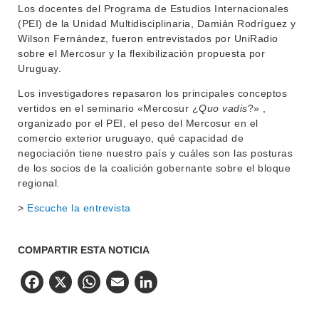
MOVILIDAD ACADÉMICA
SERVICIOS
Los docentes del Programa de Estudios Internacionales
(PEI) de la Unidad Multidisciplinaria, Damián Rodríguez y
BIBLIOTECA
LLAMADOS
Wilson Fernández, fueron entrevistados por UniRadio
sobre el Mercosur y la flexibilización propuesta por
NOTICIAS
Uruguay.
Los investigadores repasaron los principales conceptos
CONTACTO
vertidos en el seminario «Mercosur ¿
Quo vadis
?» ,
organizado por el PEI, el peso del Mercosur en el
comercio exterior uruguayo, qué capacidad de
negociación tiene nuestro país y cuáles son las posturas
de los socios de la coalición gobernante sobre el bloque
regional.
>
Escuche la entrevista
COMPARTIR ESTA NOTICIA
Facebook
X
WhatsApp
Email
LinkedIn