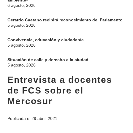
ambiente»
6 agosto, 2026
Gerardo Caetano recibirá reconocimiento del Parlamento
5 agosto, 2026
Convivencia, educación y ciudadanía
5 agosto, 2026
Situación de calle y derecho a la ciudad
5 agosto, 2026
INSTITUCIONAL
Entrevista a docentes
BEDELÍA
DEPARTAMENTOS
de FCS sobre el
EVA FCS
ENSEÑANZA
Mercosur
OFERTA DE GRADO
INVESTIGACIÓN
POSGRADOS
Publicada el
29 abril, 2021
EXTENSIÓN
EDUCACIÓN PERMANENTE