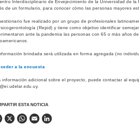
entro Interdisciplinario de Envejecimiento de la Universidad de la
és de un formulario, para conocer cómo las personas mayores est
uestionario fue realizado por un grupo de profesionales latinoamer
sicogerontología (Repid) y tiene como objetivo identificar semeja
rimentaron ante la pandemia las personas con 65 o más años de 
noamericanos.
nformación brindada será utilizada en forma agregada (no individ
ceder a la encuesta
 información adicional sobre el proyecto, puede contactar al equip
@ei.udelar.edu.uy.
PARTIR ESTA NOTICIA
Facebook
X
WhatsApp
Email
LinkedIn