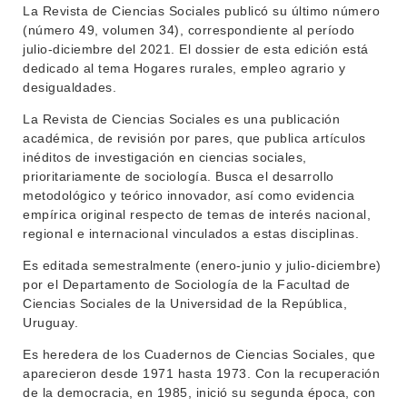
La Revista de Ciencias Sociales publicó su último número
BEDELÍA
(número 49, volumen 34), correspondiente al período
DEPARTAMENTOS
julio-diciembre del 2021. El dossier de esta edición está
EVA FCS
dedicado al tema Hogares rurales, empleo agrario y
ENSEÑANZA
OFERTA DE GRADO
desigualdades.
INVESTIGACIÓN
POSGRADOS
La Revista de Ciencias Sociales es una publicación
académica, de revisión por pares, que publica artículos
EXTENSIÓN
EDUCACIÓN PERMANENTE
inéditos de investigación en ciencias sociales,
prioritariamente de sociología. Busca el desarrollo
MOVILIDAD ACADÉMICA
SERVICIOS
metodológico y teórico innovador, así como evidencia
empírica original respecto de temas de interés nacional,
BIBLIOTECA
LLAMADOS
regional e internacional vinculados a estas disciplinas.
NOTICIAS
Es editada semestralmente (enero-junio y julio-diciembre)
por el Departamento de Sociología de la Facultad de
Ciencias Sociales de la Universidad de la República,
CONTACTO
Uruguay.
Es heredera de los Cuadernos de Ciencias Sociales, que
aparecieron desde 1971 hasta 1973. Con la recuperación
de la democracia, en 1985, inició su segunda época, con