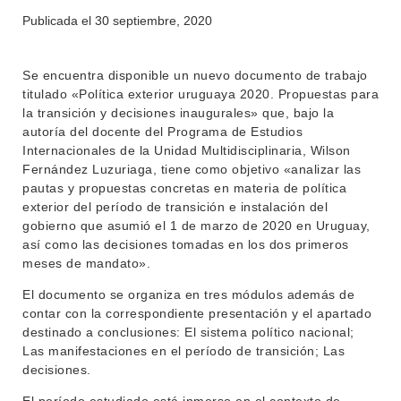
Publicada el
30 septiembre, 2020
Se encuentra disponible un nuevo documento de trabajo
titulado «Política exterior uruguaya 2020. Propuestas para
INSTITUCIONAL
la transición y decisiones inaugurales» que, bajo la
BEDELÍA
autoría del docente del Programa de Estudios
DEPARTAMENTOS
Internacionales de la Unidad Multidisciplinaria, Wilson
EVA FCS
Fernández Luzuriaga, tiene como objetivo «analizar las
ENSEÑANZA
pautas y propuestas concretas en materia de política
OFERTA DE GRADO
exterior del período de transición e instalación del
INVESTIGACIÓN
gobierno que asumió el 1 de marzo de 2020 en Uruguay,
POSGRADOS
así como las decisiones tomadas en los dos primeros
EXTENSIÓN
EDUCACIÓN PERMANENTE
meses de mandato».
MOVILIDAD ACADÉMICA
SERVICIOS
El documento se organiza en tres módulos además de
contar con la correspondiente presentación y el apartado
BIBLIOTECA
destinado a conclusiones: El sistema político nacional;
LLAMADOS
Las manifestaciones en el período de transición; Las
decisiones.
NOTICIAS