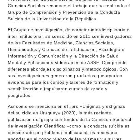
Ciencias Sociales reconoce el trabajo que ha realizado el
Grupo de Comprensión y Prevención de la Conducta
Suicida de la Universidad de la República.
El Grupo de investigación, de carácter interdisciplinario e
interinstitucional, se consolidó en 2011 con investigadores
de las Facultades de Medicina, Ciencias Sociales,
Humanidades y Ciencias de la Educación, Psicología e
Información y Comunicación y la Dirección de Salud
Mental y Poblaciones Vulnerables de ASSE. Comprende
diferentes abordajes disciplinarios y metodológicos. Con
INSTITUCIONAL
sus investigaciones generaron productos que aportan
BEDELÍA
evidencias para los cursos y talleres de formación y
DEPARTAMENTOS
sensibilización e impulsaron cursos de grado y
EVA FCS
posgrados.
ENSEÑANZA
OFERTA DE GRADO
Así como se menciona en el libro «Enigmas y estigmas
INVESTIGACIÓN
del suicidio en Uruguay» (2020), la más reciente
POSGRADOS
publicación del grupo con fondos de la Comisión Sectorial
EXTENSIÓN
de Investigación Científica: «como la conducta suicida es
EDUCACIÓN PERMANENTE
considerado un problema multicausal, es necesario
MOVILIDAD ACADÉMICA
SERVICIOS
ahondar en el conocimiento de las mismas y a su vez