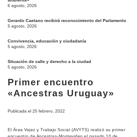
ambiente»
6 agosto, 2026
Gerardo Caetano recibirá reconocimiento del Parlamento
5 agosto, 2026
Convivencia, educación y ciudadanía
5 agosto, 2026
Situación de calle y derecho a la ciudad
5 agosto, 2026
Primer encuentro
«Ancestras Uruguay»
INSTITUCIONAL
BEDELÍA
Publicada el
25 febrero, 2022
DEPARTAMENTOS
EVA FCS
ENSEÑANZA
OFERTA DE GRADO
El Área Vejez y Trabajo Social (AVYTS) realizó su primer
encuentro de Ancestras-Montevideo el pasado 10 de