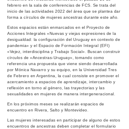
INVESTIGACIÓN
POSGRADOS
febrero en la sala de conferencias de FCS. Se trata del
inicio de las actividades 2022 del área que se plantea dar
EXTENSIÓN
EDUCACIÓN PERMANENTE
forma a círculos de mujeres ancestras durante este año.
MOVILIDAD ACADÉMICA
SERVICIOS
Estos espacios están enmarcados en el Proyecto de
Acciones Integrales «Nuevas y viejas expresiones de la
BIBLIOTECA
LLAMADOS
desigualdad: la configuración del Uruguay en contexto de
pandemia» y el Espacio de Formación Integral (EFI)
NOTICIAS
«Vejez, interdisciplina y Trabajo Social». Buscan construir
círculos de «Ancestras-Uruguay», tomando como
CONTACTO
referencia una propuesta que viene siendo desarrollada
por Mónica Navarro y su equipo, en la Universidad Tres
de Febrero en Argentina, la cual consiste en promover el
acercamiento a espacios de aprendizaje, intercambio y
reflexión en torno al género, las trayectorias y las
sexualidades en mujeres de manera intergeneracional.
En los próximos meses se realizarán espacios de
encuentro en Rivera, Salto y Montevideo.
Las mujeres interesadas en participar de alguno de estos
encuentros de ancestras deben completar el formulario