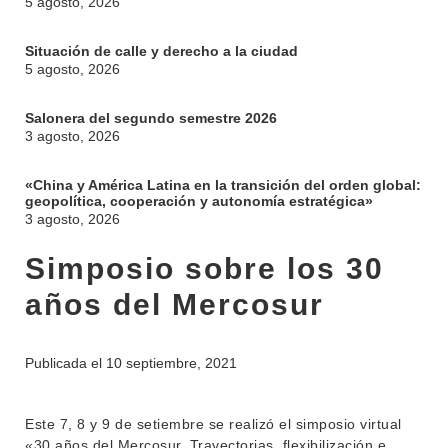
5 agosto, 2026
Situación de calle y derecho a la ciudad
5 agosto, 2026
Salonera del segundo semestre 2026
3 agosto, 2026
«China y América Latina en la transición del orden global:
geopolítica, cooperación y autonomía estratégica»
3 agosto, 2026
INSTITUCIONAL
BEDELÍA
Simposio sobre los 30
DEPARTAMENTOS
EVA FCS
años del Mercosur
ENSEÑANZA
OFERTA DE GRADO
INVESTIGACIÓN
Publicada el
10 septiembre, 2021
POSGRADOS
EXTENSIÓN
EDUCACIÓN PERMANENTE
Este 7, 8 y 9 de setiembre se realizó el simposio virtual
MOVILIDAD ACADÉMICA
SERVICIOS
«30 años del Mercosur. Trayectorias, flexibilización e