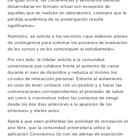
De igual forma, las conferencias y seminarios deberán
desarrollarse en formato virtual con excepción de
NOTICIAS
aquellas que se realicen en laboratorios, «siempre que la
pérdida académica de su postergación resulte
CONTACTO
significativa».
Asimismo, se solicita a los servicios «que elaboren planes
de contingencia para culminar los procesos de evaluación
de los cursos y se los comuniquen al estudiantado».
Por otro lado, la Udelar solicita a la comunidad
universitaria que colabore frente al aumento de casos
durante el mes de diciembre y reduzca al mínimo los
círculos de interacción personal. Exhorta al aislamiento
en caso de tener contacto con un positivo y a hacer las
comunicaciones correspondientes al prestador de salud,
así como a «reconstruir todos los contactos de riesgo
desde los dos días anteriores a la aparición de los
síntomas» y darles aviso.
Apela a que sean preferidas las actividad de recreación al
aire libre, que la comunidad universitaria utilice la
aplicación
Coronavirus Uy
con las alertas de exposición