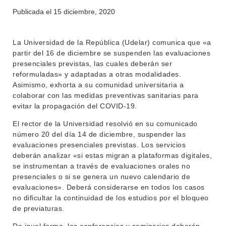
Publicada el
15 diciembre, 2020
La Universidad de la República (Udelar) comunica que «a
partir del 16 de diciembre se suspenden las evaluaciones
presenciales previstas, las cuales deberán ser
reformuladas» y adaptadas a otras modalidades.
Asimismo, exhorta a su comunidad universitaria a
INSTITUCIONAL
colaborar con las medidas preventivas sanitarias para
BEDELÍA
evitar la propagación del COVID-19.
DEPARTAMENTOS
EVA FCS
El rector de la Universidad resolvió en su comunicado
ENSEÑANZA
número 20 del día 14 de diciembre, suspender las
OFERTA DE GRADO
evaluaciones presenciales previstas. Los servicios
INVESTIGACIÓN
deberán analizar «si estas migran a plataformas digitales,
POSGRADOS
se instrumentan a través de evaluaciones orales no
EXTENSIÓN
EDUCACIÓN PERMANENTE
presenciales o si se genera un nuevo calendario de
evaluaciones». Deberá considerarse en todos los casos
MOVILIDAD ACADÉMICA
SERVICIOS
no dificultar la continuidad de los estudios por el bloqueo
de previaturas.
BIBLIOTECA
LLAMADOS