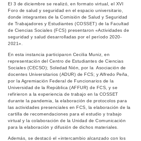
El 3 de diciembre se realizó, en formato virtual, el XVI
Foro de salud y seguridad en el espacio universitario,
donde integrantes de la Comisión de Salud y Seguridad
INSTITUCIONAL
de Trabajadores y Estudiantes (COSSET) de la Facultad
BEDELÍA
de Ciencias Sociales (FCS) presentaron «Actividades de
DEPARTAMENTOS
seguridad y salud desarrolladas por el período 2020-
EVA FCS
2021».
ENSEÑANZA
OFERTA DE GRADO
En esta instancia participaron Cecilia Muniz, en
INVESTIGACIÓN
representación del Centro de Estudiantes de Ciencias
POSGRADOS
Sociales (CECSO); Soledad Nión, por la Asociación de
EXTENSIÓN
EDUCACIÓN PERMANENTE
docentes Universitarios (ADUR) de FCS; y Alfredo Peña,
por la Agremiación Federal de Funcionarios de la
MOVILIDAD ACADÉMICA
SERVICIOS
Universidad de la República (AFFUR) de FCS, y se
refirieron a la experiencia de trabajo en la COSSET
BIBLIOTECA
LLAMADOS
durante la pandemia, la elaboración de protocolos para
las actividades presenciales en FCS, la elaboración de la
NOTICIAS
cartilla de recomendaciones para el estudio y trabajo
virtual y la colaboración de la Unidad de Comunicación
CONTACTO
para la elaboración y difusión de dichos materiales.
Además, se destacó el «intercambio alcanzado con los