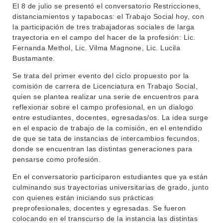
El 8 de julio se presentó el conversatorio Restricciones,
distanciamientos y tapabocas: el Trabajo Social hoy, con
la participación de tres trabajadoras sociales de larga
trayectoria en el campo del hacer de la profesión: Lic.
Fernanda Methol, Lic. Vilma Magnone, Lic. Lucila
Bustamante.
Se trata del primer evento del ciclo propuesto por la
comisión de carrera de Licenciatura en Trabajo Social,
quien se plantea realizar una serie de encuentros para
INSTITUCIONAL
reflexionar sobre el campo profesional, en un dialogo
BEDELÍA
entre estudiantes, docentes, egresadas/os. La idea surge
DEPARTAMENTOS
en el espacio de trabajo de la comisión, en el entendido
EVA FCS
de que se tata de instancias de intercambios fecundos,
ENSEÑANZA
OFERTA DE GRADO
donde se encuentran las distintas generaciones para
pensarse como profesión.
INVESTIGACIÓN
POSGRADOS
En el conversatorio participaron estudiantes que ya están
EXTENSIÓN
EDUCACIÓN PERMANENTE
culminando sus trayectorias universitarias de grado, junto
con quienes están iniciando sus prácticas
MOVILIDAD ACADÉMICA
SERVICIOS
preprofesionales, docentes y egresadas. Se fueron
colocando en el transcurso de la instancia las distintas
BIBLIOTECA