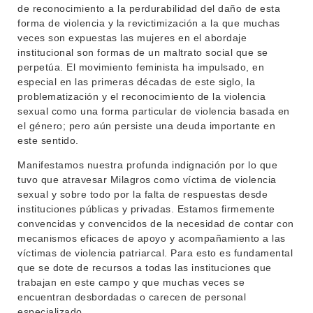
EXTENSIÓN
EDUCACIÓN PERMANENTE
de reconocimiento a la perdurabilidad del daño de esta
forma de violencia y la revictimización a la que muchas
MOVILIDAD ACADÉMICA
SERVICIOS
veces son expuestas las mujeres en el abordaje
institucional son formas de un maltrato social que se
BIBLIOTECA
LLAMADOS
perpetúa. El movimiento feminista ha impulsado, en
especial en las primeras décadas de este siglo, la
NOTICIAS
problematización y el reconocimiento de la violencia
sexual como una forma particular de violencia basada en
CONTACTO
el género; pero aún persiste una deuda importante en
este sentido.
Manifestamos nuestra profunda indignación por lo que
tuvo que atravesar Milagros como víctima de violencia
sexual y sobre todo por la falta de respuestas desde
instituciones públicas y privadas. Estamos firmemente
convencidas y convencidos de la necesidad de contar con
mecanismos eficaces de apoyo y acompañamiento a las
víctimas de violencia patriarcal. Para esto es fundamental
que se dote de recursos a todas las instituciones que
trabajan en este campo y que muchas veces se
encuentran desbordadas o carecen de personal
especializado.