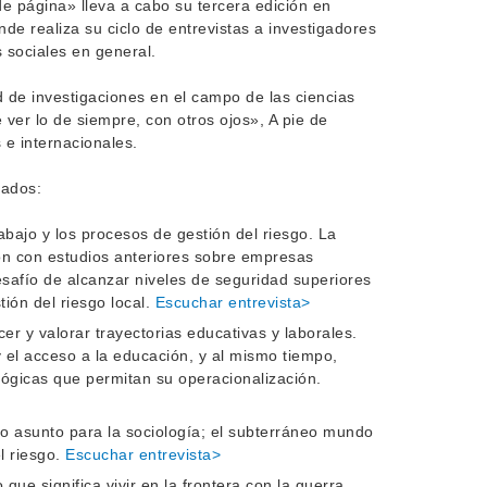
de página» lleva a cabo su tercera edición en
de realiza su ciclo de entrevistas a investigadores
 sociales en general.
 de investigaciones en el campo de las ciencias
 ver lo de siempre, con otros ojos», A pie de
 e internacionales.
tados:
abajo y los procesos de gestión del riesgo. La
ón con estudios anteriores sobre empresas
desafío de alcanzar niveles de seguridad superiores
ión del riesgo local.
Escuchar entrevista>
ocer y valorar trayectorias educativas y laborales.
y el acceso a la educación, y al mismo tiempo,
lógicas que permitan su operacionalización.
mo asunto para la sociología; el subterráneo mundo
el riesgo.
Escuchar entrevista>
que significa vivir en la frontera con la guerra