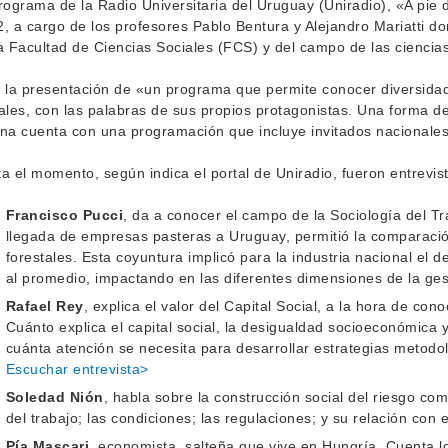
rograma de la Radio Universitaria del Uruguay (Uniradio), «A pie 
, a cargo de los profesores Pablo Bentura y Alejandro Mariatti don
a Facultad de Ciencias Sociales (FCS) y del campo de las ciencias
 la presentación de «un programa que permite conocer diversidad
ales, con las palabras de sus propios protagonistas. Una forma de
na cuenta con una programación que incluye invitados nacionales
a el momento, según indica el portal de Uniradio, fueron entrevis
Francisco Pucci
, da a conocer el campo de la Sociología del Tr
llegada de empresas pasteras a Uruguay, permitió la comparaci
forestales. Esta coyuntura implicó para la industria nacional el 
al promedio, impactando en las diferentes dimensiones de la gest
Rafael Rey
, explica el valor del Capital Social, a la hora de con
Cuánto explica el capital social, la desigualdad socioeconómica 
cuánta atención se necesita para desarrollar estrategias metodo
Escuchar entrevista>
Soledad Nión
, habla sobre la construcción social del riesgo co
del trabajo; las condiciones; las regulaciones; y su relación con 
Pía Mascari
, economista, salteña que vive en Hungría. Cuenta lo 