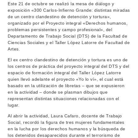
Este 21 de octubre se realizó la mesa de diálogo y
exposición «300 Carlos-Infierno Grande: distintas miradas
de un centro clandestino de detención y tortura»,
organizado por el Proyecto integral «Derechos humanos,
problemas persistentes y campo profesional», del
Departamento de Trabajo Social (DTS) de la Facultad de
Ciencias Sociales y el Taller López Latorre de Facultad de
Artes.
El ex centro clandestino de detención y tortura es uno de
los centros de práctica del proyecto integral del DTS y del
espacio de formación integral del Taller López Latorre
quien llevó adelante el proyecto «Yo lo ví», el cual está
INSTITUCIONAL
basado en la utilización de libretas – que se expusieron
BEDELÍA
en la actividad – donde se plasman dibujos que
DEPARTAMENTOS
representan distintas situaciones relacionadas con el
EVA FCS
lugar.
ENSEÑANZA
OFERTA DE GRADO
Al abrir la actividad, Laura Cafaro, docente de Trabajo
INVESTIGACIÓN
Social, recordó la figura de tres mujeres fundamentales
POSGRADOS
en la lucha por los derechos humanos y la búsqueda de
EXTENSIÓN
los detenidos desaparecidos durante el terrorismo de
EDUCACIÓN PERMANENTE