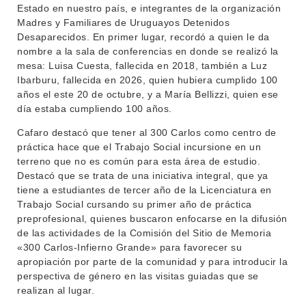
Estado en nuestro país, e integrantes de la organización
MOVILIDAD ACADÉMICA
SERVICIOS
Madres y Familiares de Uruguayos Detenidos
Desaparecidos. En primer lugar, recordó a quien le da
BIBLIOTECA
LLAMADOS
nombre a la sala de conferencias en donde se realizó la
mesa: Luisa Cuesta, fallecida en 2018, también a Luz
NOTICIAS
Ibarburu, fallecida en 2026, quien hubiera cumplido 100
años el este 20 de octubre, y a María Bellizzi, quien ese
día estaba cumpliendo 100 años.
CONTACTO
Cafaro destacó que tener al 300 Carlos como centro de
práctica hace que el Trabajo Social incursione en un
terreno que no es común para esta área de estudio.
Destacó que se trata de una iniciativa integral, que ya
tiene a estudiantes de tercer año de la Licenciatura en
Trabajo Social cursando su primer año de práctica
preprofesional, quienes buscaron enfocarse en la difusión
de las actividades de la Comisión del Sitio de Memoria
«300 Carlos-Infierno Grande» para favorecer su
apropiación por parte de la comunidad y para introducir la
perspectiva de género en las visitas guiadas que se
realizan al lugar.