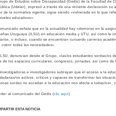
rupo de Estudios sobre Discapacidad (Gedis) de la Facultad de Ci
blica (Udelar), expresó a través de una reciente declaración su
r de la normativa vigente, sigue siendo «vulnerada en lo que refi
niveles educativos».
omunicado señala que en la actualidad hay «demoras en la asigna
eñas Uruguaya (ILSU) en educación media y UTU, así como la im
iarios, o incluso, cuando se encuentran cursando carreras académ
 cubrir todas las necesidades».
ILSU, denuncian desde el Grupo, «las/os estudiantes sordas/os d
e de los espacios curriculares, congresos, jornadas, así como de
investigadoras e investigadores subrayan que el acceso a la edu
dadanas/os activos, críticos y capaces de transformar las situac
onas sordas no accedan a la educación nos afecta a todas/os», co
der al comunicado del Gedis (
clic aquí
)
PARTIR ESTA NOTICIA