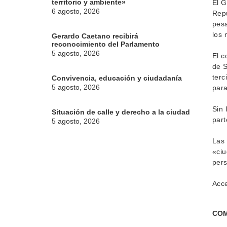
territorio y ambiente»
El G
6 agosto, 2026
Repú
pesa
los 
Gerardo Caetano recibirá
reconocimiento del Parlamento
5 agosto, 2026
El c
de S
terc
Convivencia, educación y ciudadanía
5 agosto, 2026
para
Sin 
Situación de calle y derecho a la ciudad
part
5 agosto, 2026
Las 
«ciu
pers
Acce
COM