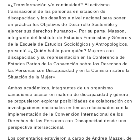
INVESTIGACIÓN
POSGRADOS
«¿Transformación y/o continuidad? El activismo
transnacional de las personas en situación de
EXTENSIÓN
EDUCACIÓN PERMANENTE
discapacidad y los desafíos a nivel nacional para poner
en práctica los Objetivos de Desarrollo Sostenible y
MOVILIDAD ACADÉMICA
SERVICIOS
ejercer sus derechos humanos». Por su parte, Masson,
integrante del Instituto de Estudios Feministas y Género y
BIBLIOTECA
LLAMADOS
de la Escuela de Estudios Sociológicos y Antropológicos,
presentó «¿Quién habla para quién? Mujeres con
NOTICIAS
discapacidad y su representación en la Conferencia de
Estados Partes de la Convención sobre los Derechos de
CONTACTO
las Personas con Discapacidad y en la Comisión sobre la
Situación de la Mujer».
Ambos académicos, integrantes de un organismo
canadiense asesor en materia de discapacidad y género,
se propusieron explorar posibilidades de colaboración con
investigaciones nacionales en temas relacionados con la
implementación de la Convención Internacional de los
Derechos de las Personas con Discapacidad desde una
perspectiva interseccional.
Los comentarios estuvieron a cargo de Andrea Mazzei, de