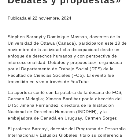
Debates y propuestas»
Publicada el
22 noviembre, 2024
Stephen Baranyi y Dominique Masson, docentes de la
Universidad de Ottawa (Canadá), participaron este 19 de
noviembre de la actividad «La discapacidad desde un
enfoque de derechos humanos y con perspectiva de
interseccionalidad. Debates y propuestas», organizada
por el Departamento de Trabajo Social (DTS) de la
Facultad de Ciencias Sociales (FCS). El evento fue
trasmitido en vivo a través de YouTube.
La apertura contó con la palabra de la decana de FCS,
INSTITUCIONAL
Carmen Midaglia; Ximena Baráibar por la dirección del
DTS; Jimena Fernández, directora de la Institución
BEDELÍA
DEPARTAMENTOS
Nacional de Derechos Humanos (INDDHH); y la
EVA FCS
embajadora de Canadá en Uruguay, Carmen Sorger.
ENSEÑANZA
El profesor Baranyi, docente del Programa de Desarrollo
OFERTA DE GRADO
Internacional y Estudios Globales, tituló su conferencia