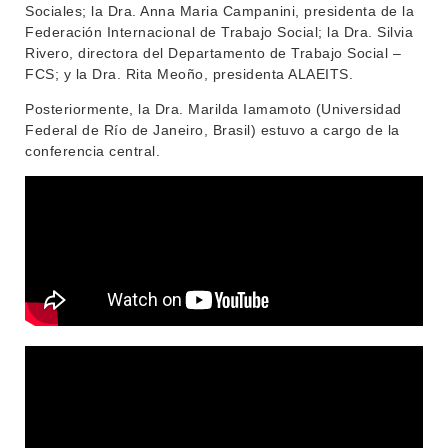
Sociales; la Dra. Anna Maria Campanini, presidenta de la
CONTACTO
Federación Internacional de Trabajo Social; la Dra. Silvia
Rivero, directora del Departamento de Trabajo Social –
FCS; y la Dra. Rita Meoño, presidenta ALAEITS.
Posteriormente, la Dra. Marilda Iamamoto (Universidad
Federal de Río de Janeiro, Brasil) estuvo a cargo de la
conferencia central.