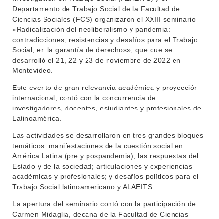
Departamento de Trabajo Social de la Facultad de
Ciencias Sociales (FCS) organizaron el XXIII seminario
«Radicalización del neoliberalismo y pandemia:
contradicciones, resistencias y desafíos para el Trabajo
Social, en la garantía de derechos», que que se
desarrolló el 21, 22 y 23 de noviembre de 2022 en
INSTITUCIONAL
Montevideo.
BEDELÍA
DEPARTAMENTOS
Este evento de gran relevancia académica y proyección
EVA FCS
internacional, contó con la concurrencia de
ENSEÑANZA
investigadores, docentes, estudiantes y profesionales de
OFERTA DE GRADO
Latinoamérica.
INVESTIGACIÓN
POSGRADOS
Las actividades se desarrollaron en tres grandes bloques
temáticos: manifestaciones de la cuestión social en
EXTENSIÓN
EDUCACIÓN PERMANENTE
América Latina (pre y pospandemia), las respuestas del
Estado y de la sociedad; articulaciones y experiencias
MOVILIDAD ACADÉMICA
SERVICIOS
académicas y profesionales; y desafíos políticos para el
Trabajo Social latinoamericano y ALAEITS.
BIBLIOTECA
LLAMADOS
La apertura del seminario contó con la participación de
NOTICIAS
Carmen Midaglia, decana de la Facultad de Ciencias