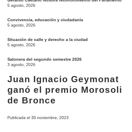
Gerardo Caetano recibirá reconocimiento del Parlamento
5 agosto, 2026
Convivencia, educación y ciudadanía
5 agosto, 2026
Situación de calle y derecho a la ciudad
5 agosto, 2026
Salonera del segundo semestre 2026
3 agosto, 2026
INSTITUCIONAL
BEDELÍA
Juan Ignacio Geymonat
DEPARTAMENTOS
EVA FCS
ganó el premio Morosoli
ENSEÑANZA
OFERTA DE GRADO
de Bronce
INVESTIGACIÓN
POSGRADOS
EXTENSIÓN
EDUCACIÓN PERMANENTE
Publicada el
30 noviembre, 2023
MOVILIDAD ACADÉMICA
SERVICIOS