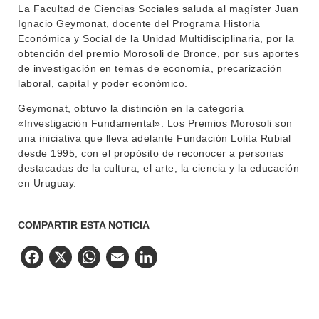
La Facultad de Ciencias Sociales saluda al magíster Juan
BIBLIOTECA
LLAMADOS
Ignacio Geymonat, docente del Programa Historia
Económica y Social de la Unidad Multidisciplinaria, por la
NOTICIAS
obtención del premio Morosoli de Bronce, por sus aportes
de investigación en temas de economía, precarización
laboral, capital y poder económico.
CONTACTO
Geymonat, obtuvo la distinción en la categoría
«Investigación Fundamental». Los Premios Morosoli son
una iniciativa que lleva adelante Fundación Lolita Rubial
desde 1995, con el propósito de reconocer a personas
destacadas de la cultura, el arte, la ciencia y la educación
en Uruguay.
COMPARTIR ESTA NOTICIA
Facebook
X
WhatsApp
Email
LinkedIn