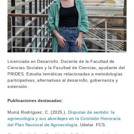
Licenciada en Desarrollo. Docente de la Facultad de
Ciencias Sociales y la Facultad de Ciencias, ayudante del
INSTITUCIONAL
PRIDES. Estudia temáticas relacionadas a metodologías
BEDELÍA
participativas, alternativas al desarrollo, gobernanza y
DEPARTAMENTOS
extensión.
EVA FCS
ENSEÑANZA
OFERTA DE GRADO
Publicaciones destacadas:
INVESTIGACIÓN
POSGRADOS
Muniz Rodríguez, C. (2025.).
Disputas de sentido: la
agroecología y sus abordajes en la Comisión Honoraria
EXTENSIÓN
EDUCACIÓN PERMANENTE
del Plan Nacional de Agroecología
. Udelar. FCS.
MOVILIDAD ACADÉMICA
SERVICIOS