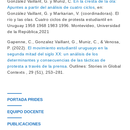
González Vaillant, G. y Muniz, C.
En la cresta de la ola:
Apuntes a partir del análisis de cuatro ciclos
, en:
BIBLIOTECA
LLAMADOS
González Vaillant, G. y Markarian, V. (coordinadoras). El
río y las olas. Cuatro ciclos de protesta estudiantil en
NOTICIAS
Uruguay 1958 1968 1983 1996. Montevideo, Universidad
de la República,2021
CONTACTO
Gapenne, C., Gonzalez Vaillant, G., Muniz, C., & Venosa,
P. (2022).
El movimiento estudiantil uruguayo en la
segunda mitad del siglo XX: un análisis de los
determinantes y consecuencias de las tácticas de
protesta a través de la prensa
. Outlines: Stories in Global
Contexts , 29 (51), 253–281.
PORTADA PRIDES
EQUIPO DOCENTE
PUBLICACIONES