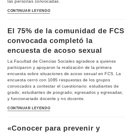
las personas convocadas.
ENSEÑANZA
OFERTA DE GRADO
CONTINUAR LEYENDO
INVESTIGACIÓN
POSGRADOS
EXTENSIÓN
El 75% de la comunidad de FCS
EDUCACIÓN PERMANENTE
convocada completó la
MOVILIDAD ACADÉMICA
SERVICIOS
encuesta de acoso sexual
BIBLIOTECA
LLAMADOS
La Facultad de Ciencias Sociales agradece a quienes
NOTICIAS
participaron y apoyaron la realización de la primera
encuesta sobre situaciones de acoso sexual en FCS. La
CONTACTO
encuesta cerró con 1085 respuestas de los grupos
convocados a contestar el cuestionario: estudiantes de
grado; estudiantes de posgrado; egresados y egresadas;
y funcionariado docente y no docente.
CONTINUAR LEYENDO
«Conocer para prevenir y